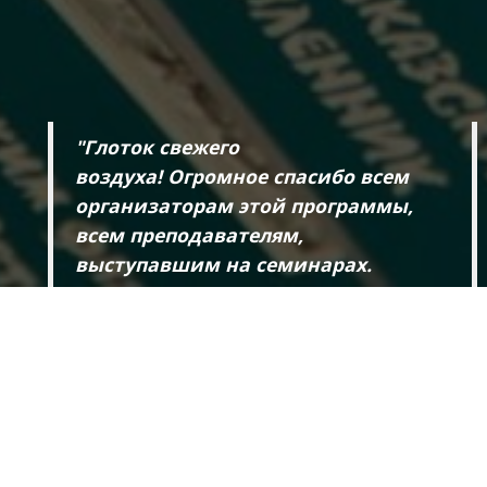
"Глоток свежего
воздуха! Огромное спасибо всем
организаторам этой программы,
всем преподавателям,
выступавшим на семинарах.
Анна Владимировна сделала то,
что , возможно, не делал ни
З
один университет. Это самый
У
интересный курс повышения
т
квалификации, на котором я
а
побывала. Очень нужный
материал был нам предложен,