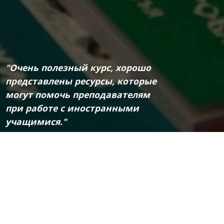
"Очень полезный курс, хорошо
представлены ресурсы, которые
могут помочь преподавателям
при работе с иностранными
учащимися."
олотарева Светлана Дмитриевна
частник курса "Информационные
ехнологии в преподавании РКИ" (36
к.ч.)