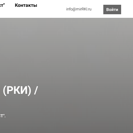
ст"
Контакты
info@mirRKI.ru
Войти
 (РКИ) /
Т".