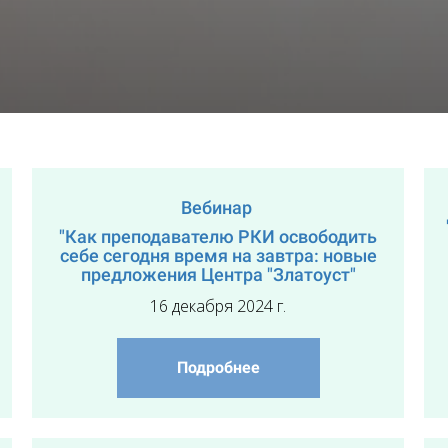
Вебинар
"Как преподавателю РКИ освободить
себе сегодня время на завтра: новые
предложения Центра "Златоуст"
16 декабря 2024 г.
Подробнее